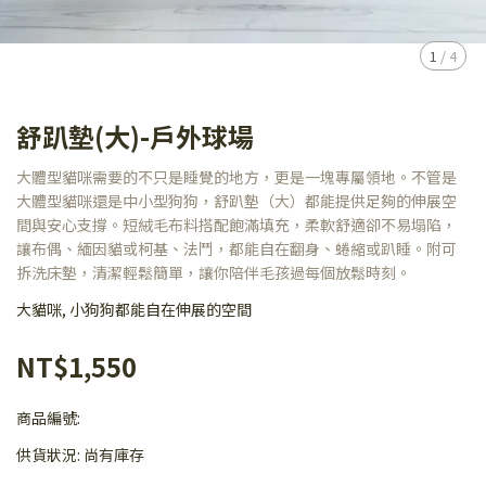
1
/
4
舒趴墊(大)-戶外球場
大體型貓咪需要的不只是睡覺的地方，更是一塊專屬領地。不管是
大體型貓咪還是中小型狗狗，舒趴墊（大）都能提供足夠的伸展空
間與安心支撐。短絨毛布料搭配飽滿填充，柔軟舒適卻不易塌陷，
讓布偶、緬因貓或柯基、法鬥，都能自在翻身、蜷縮或趴睡。附可
拆洗床墊，清潔輕鬆簡單，讓你陪伴毛孩過每個放鬆時刻。
大貓咪, 小狗狗都能自在伸展的空間
NT$1,550
商品編號:
供貨狀況:
尚有庫存