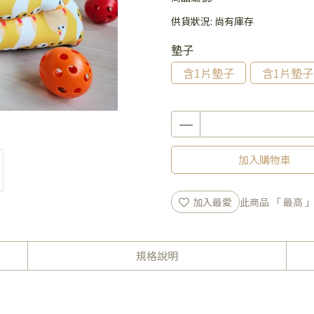
供貨狀況:
尚有庫存
墊子
含1片墊子
含1片墊子
加入購物車
加入最愛
此商品 「 最高
規格說明