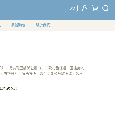
TWD
具
最新動態
關於我們
設計，提供隱密感與包覆力；三款花色任選，圍邊飽滿
拆床墊設計，清洗方便。適合 2-8 公斤貓咪或 5 公斤
感給毛孩休息