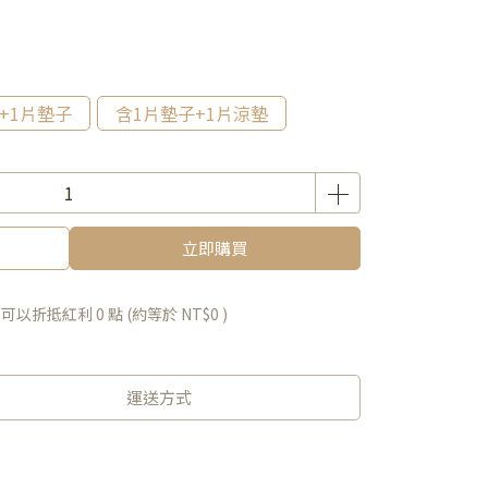
+1片墊子
含1片墊子+1片涼墊
立即購買
 」可以折抵紅利
0
點 (約等於
NT$0
)
運送方式