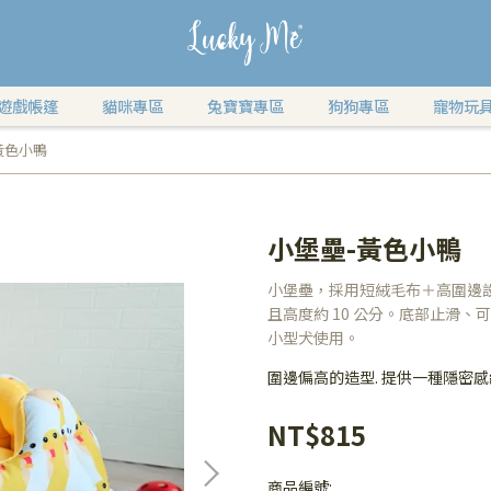
遊戲帳篷
貓咪專區
兔寶寶專區
狗狗專區
寵物玩
黃色小鴨
小堡壘-黃色小鴨
小堡壘，採用短絨毛布＋高圍邊
且高度約 10 公分。底部止滑、可
小型犬使用。
圍邊偏高的造型. 提供一種隱密
NT$815
商品編號: